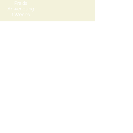
Praxis
Anwendung
1 Woche
Online Training
4
4 Wochen
Intensivtraining
Anmelden
Willkommen zum